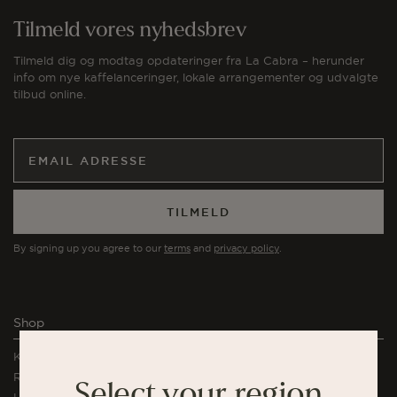
Tilmeld vores nyhedsbrev
Tilmeld dig og modtag opdateringer fra La Cabra – herunder
info om nye kaffelanceringer, lokale arrangementer og udvalgte
tilbud online.
TILMELD
By signing up you agree to our
terms
and
privacy policy
.
Shop
Kaffe
Rituals Abonnement
Select your region