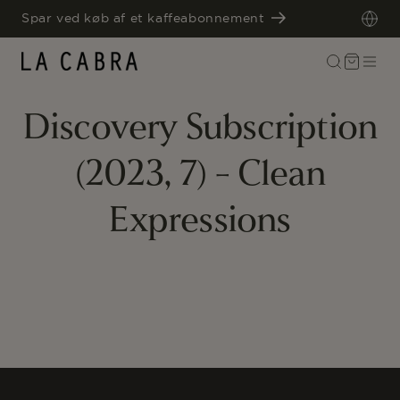
GÅ TIL
Spar ved køb af et kaffeabonnement
INDHOLD
Indkøbskurv
Discovery Subscription
(2023, 7) - Clean
Expressions