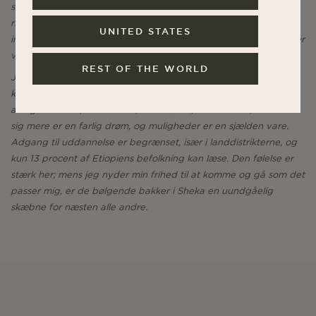
skovkaffe. Livet er enkelt her. Der er hverken elektricitet eller
rindende vand, vi samles tre gange dagligt omkring et stort fad
UNITED STATES
injera og arbejder imellem måltiderne. Når solen går ned, tænder
vi et bål og taler om alt og ingenting.
REST OF THE WORLD
Jeg oplever med ydmyghed dét privilegie, det er for mig at
kunne følge livet på et sted som dette for en stund, væk fra
alting. For dem, der bor her, er dette alt, hvad der er; at ønske
sig mere er en farlig drøm, og muligheder er en sjælden vare.
Adgang til uddannelse er begrænset, især i landdistrikterne, og
kun 13 procent af Etiopiens befolkning kan læse. Den følelse er
stærk her; mens jeg nyder min frihed til at komme og gå som det
passer mig, er de bølgende bakker i Sheka en uundgåelig
skæbne for næsten alle andre.