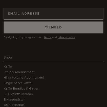
TILMELD
By signing up you agree to our
terms
and
privacy policy
.
Shop
Kaffe
Rituals Abonnement
High Volume Abonnement
Single Serve kaffe
Kaffe Bundles & Gaver
K.H. Würtz Keramik
Bryggeudstyr
Tøj & Tilbehør