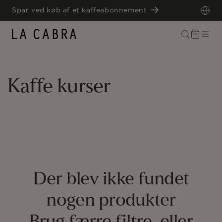
GÅ TIL
Spar ved køb af et kaffeabonnement
INDHOLD
Indkøbskurv
K
Kaffe kurser
o
l
l
Der blev ikke fundet
e
nogen produkter
k