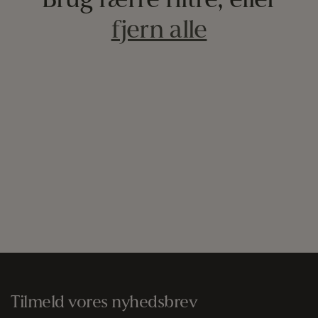
Brug færre filtre, eller
t
fjern alle
i
o
n
:
Tilmeld vores nyhedsbrev