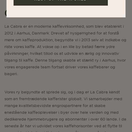
Om La Cabra
La Cabra er en moderne kaffevirksomhed, som blev etableret i
2012 i Aarhus, Danmark. Drevet af nysgerrighed for at forstå
mere om kaffeproduktion, begyndte vi i 2013 selv at indkøbe og
riste vores kaffe. At vokse op i en lille by betød færre ydre
påvirkninger, hvilket tillod os at udvikle en ærlig og innovativ
tilgang til kaffe. Denne tilgang skabte et stærkt ry i Aarhus, hvor
vores engagerede team fortsat driver vores kaffebarer og
bageri.
Vores ry begyndte at sprede sig, og i dag er La Cabra kendt
som en fremtrædende kafferister globalt. Vi samarbejder med
mange kvalitetsbevidste engrospartnere for at skabe
enestående kaffeoplevelser i byer over hele verden og med
dedikerede hjemmebrugere og abonnenter i over 60 lande. I de
seneste år har vi udvidet vores kaffehorisonter ved at flytte til