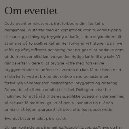
Om eventet
Dette event er fokuseret på at forbedre din filterkaffe
derhjemme. Vi starter med en kort introduktion til vores tilgang
til sourcing, ristning og brygning af kaffe, inden vi går videre til
at smage på forskellige kaffer. Her forklarer vi historien bag hver
kaffe og afmystificerer det sprog, der bruges til at beskrive dem,
så du fremover altid kan vælge den rigtige kaffe til dig selv. Vi
går derefter videre til at brygge kaffe med forskellige
bryggemetoder. Vi udforsker hvordan du kan få det bedste ud
af din kaffe ved at bruge det rigtige vand og justere på
forskellige variabler som malingsgrad, bryggetid og dosering.
Denne del af aftenen er altid fleksibel. Deltagerne har her
mulighed for at få råd til deres specifikke opsætning derhjemme,
så alle kan få mest muligt ud af det. Vi har altid tid til åben
samtale, så ingen spørgsmål vil blive efterladt ubesvarede.
Eventet bliver afholdt på engelsk.
Du kan kontakte os på email:
kaffeskole@lacabra.dk
hvis du har