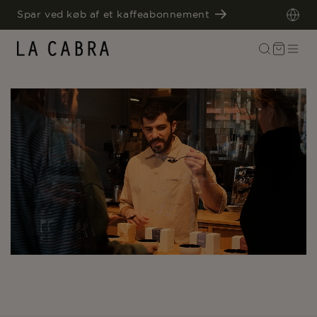
GÅ TIL
Spar ved køb af et kaffeabonnement
INDHOLD
Indkøbskurv