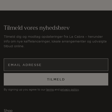
Tilmeld vores nyhedsbrev
Tilmeld dig og modtag opdateringer fra La Cabra – herunder
info om nye kaffelanceringer, lokale arrangementer og udvalgte
tilbud online.
TILMELD
By signing up you agree to our
terms
and
privacy policy
.
Shop