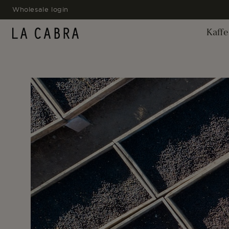
GÅ TIL
Wholesale login
INDHOLD
Kaffe