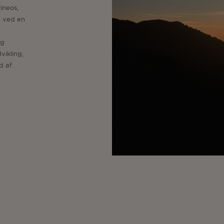
ineos,
n ved en
og
vikling,
d af