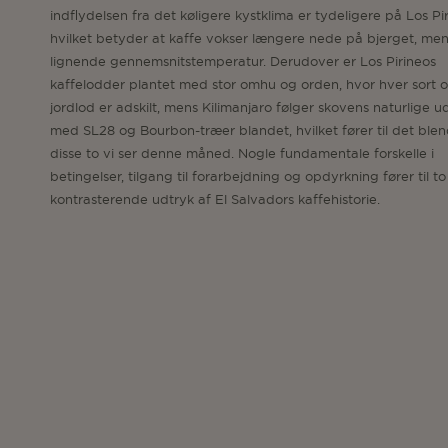
indflydelsen fra det køligere kystklima er tydeligere på Los Pir
hvilket betyder at kaffe vokser længere nede på bjerget, me
lignende gennemsnitstemperatur. Derudover er Los Pirineos
kaffelodder plantet med stor omhu og orden, hvor hver sort 
jordlod er adskilt, mens Kilimanjaro følger skovens naturlige ud
med SL28 og Bourbon-træer blandet, hvilket fører til det blen
disse to vi ser denne måned. Nogle fundamentale forskelle i
betingelser, tilgang til forarbejdning og opdyrkning fører til to
kontrasterende udtryk af El Salvadors kaffehistorie.