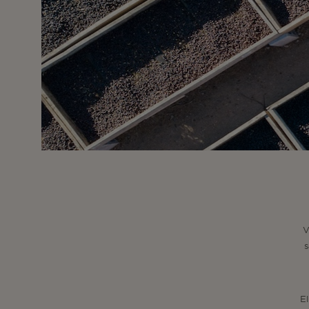
V
s
El