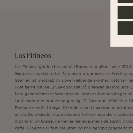
Los Pirineos
Los Pirineos-gården har været i Baraona-familien i over 130 år
Gården er opkaldt efter Pyrenæerne, der adskiller Frankrig o
Spanien, et landskab hvis overvældende skønhed betager m
i det fjerne østlige El Salvador, tæt på grænsen til Honduras. E
flere generationers hårde arbejde, mistede familien meget af
land under den brutale borgerkrig i El Salvador i 1980'erne. G
Baraona vendte tilbage til familiens land mod sine bedstefor
ønske. De ønskede ikke, at deres efterkommere skulle opleve
modgang og lidelse, de gennemlevede, mens de stadig prod
kaffe. Gilberto var fast besluttet, og han genopbyggede far