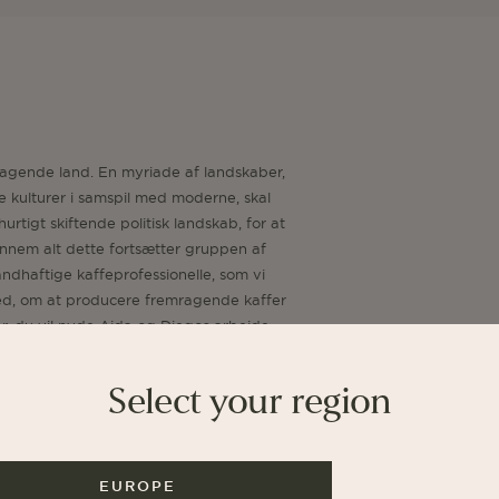
tagende land. En myriade af landskaber,
e kulturer i samspil med moderne, skal
rtigt skiftende politisk landskab, for at
ennem alt dette fortsætter gruppen af
ndhaftige kaffeprofessionelle, som vi
d, om at producere fremragende kaffer
ber, du vil nyde Aida og Diegos arbejde
 en fin kulmination på dette års
tralamerikanske sæson.
Select your region
EUROPE