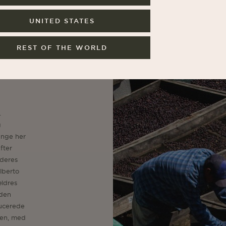
UNITED STATES
REST OF THE WORLD
.
g
ange her
fter
 deres
ilberto
ældres
 den
ucerede
men, med