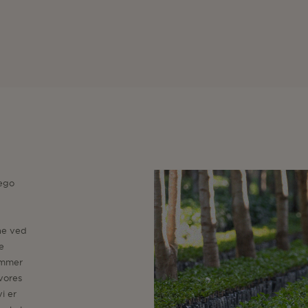
iego
ne ved
e
ummer
 vores
i er