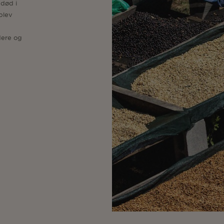
 død i
blev
dere og