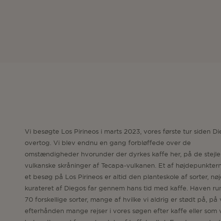
Vi besøgte Los Pirineos i marts 2023, vores første tur siden D
overtog. Vi blev endnu en gang forbløffede over de
omstændigheder hvorunder der dyrkes kaffe her, på de stejle
vulkanske skråninger af Tecapa-vulkanen. Et af højdepunkter
et besøg på Los Pirineos er altid den planteskole af sorter, nøj
kurateret af Diegos far gennem hans tid med kaffe. Haven r
70 forskellige sorter, mange af hvilke vi aldrig er stødt på, på
efterhånden mange rejser i vores søgen efter kaffe eller som v