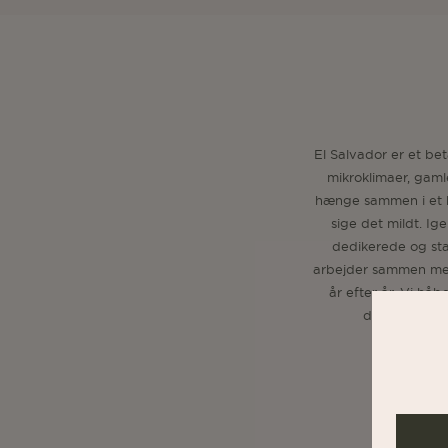
El Salvador er et be
mikroklimaer, gaml
hænge sammen i et hu
sige det mildt. Ig
dedikerede og sta
arbejder sammen me
år efter år. Vi hå
denne måned,
cen