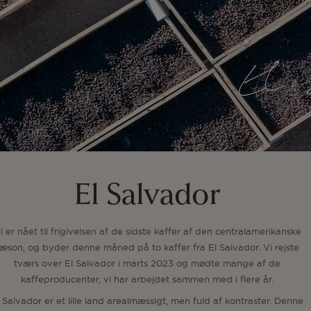
El Salvador
i er nået til frigivelsen af de sidste kaffer af den centralamerikanske
æson, og byder denne måned på to kaffer fra El Salvador. Vi rejste
tværs over El Salvador i marts 2023 og mødte mange af de
kaffeproducenter, vi har arbejdet sammen med i flere år.
 Salvador er et lille land arealmæssigt, men fuld af kontraster. Denne