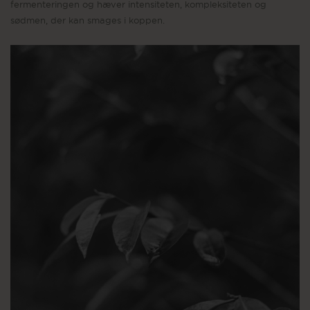
fermenteringen og hæver intensiteten, kompleksiteten og
sødmen, der kan smages i koppen.