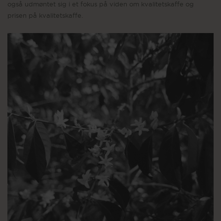
også udmøntet sig i et fokus på viden om kvalitetskaffe og
prisen på kvalitetskaffe.