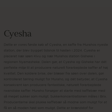
Cyesha
Dette er vores første køb af Cyesha, en kaffe fra Murahos nyeste
station, der blev bygget tidsnok til høsten i 2024. Cyesha er
placeret nær søen Kivu og nær Murahos station Gisheke i
regionen Nyamasheke. Dalen gør, at Cyesha og Gisheke har dét
perfekte miljø til at producere naturelt forarbejdede kaffer af høj
kvalitet. Den koldere brise, der blæser fra søen over dalen, gør
kontrolleret tørring muligt for Muraho, og dét betyder, at Cyesha
konsekvent kan producere fantastiske, naturelt forarbejdede
rwandiske kaffer. Muraho forsøger at starte med kaffebær med
så meget sukker som muligt. Sukkerkoncentrationen måles i Brix.
Producenterne skal plukke kaffebær så modne som muligt for at
få en så moden høst som muligt. Dette er brændstof for