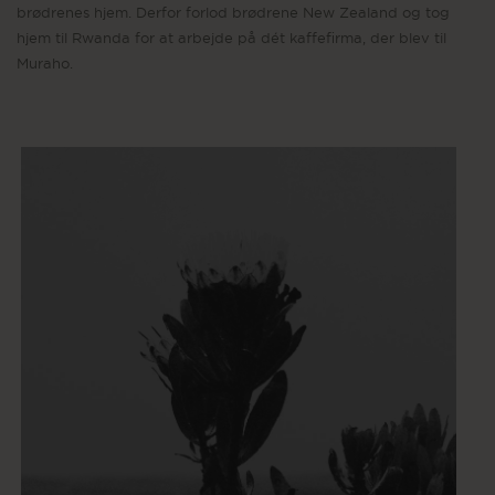
brødrenes hjem. Derfor forlod brødrene New Zealand og tog
hjem til Rwanda for at arbejde på dét kaffefirma, der blev til
Muraho.