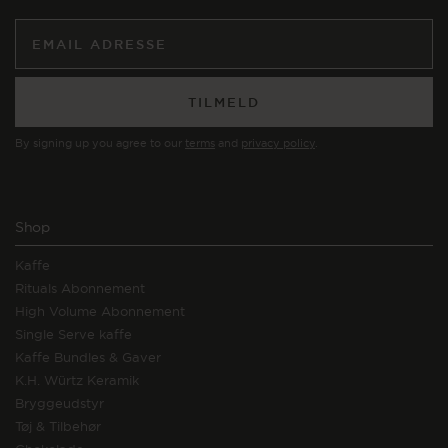
TILMELD
By signing up you agree to our
terms
and
privacy policy
.
Shop
Kaffe
Rituals Abonnement
High Volume Abonnement
Single Serve kaffe
Kaffe Bundles & Gaver
K.H. Würtz Keramik
Bryggeudstyr
Tøj & Tilbehør