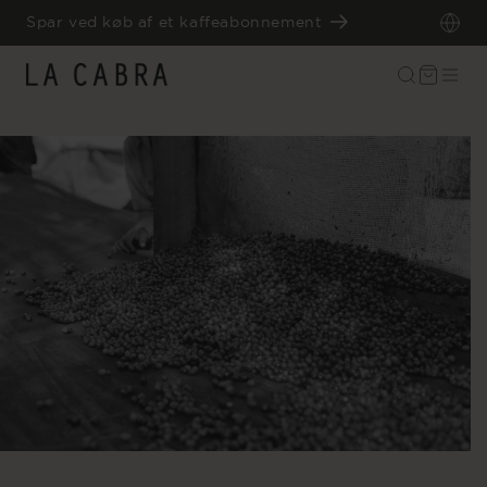
GÅ TIL
Spar ved køb af et kaffeabonnement
INDHOLD
Indkøbskurv