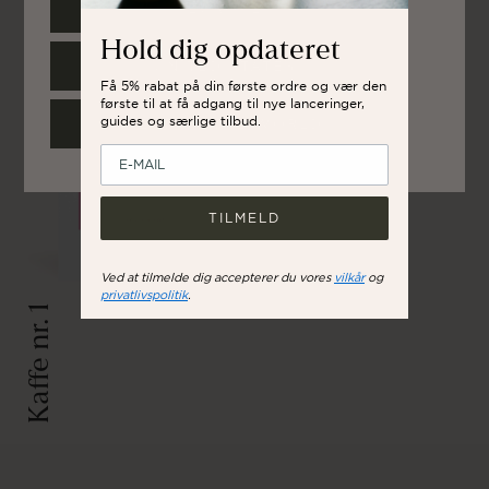
EUROPE
af en sukret sødme og typiske, tunge og krydrede, florale
aromaer, som vi typisk finder i de fineste rwandiske kaffer.
Hold dig opdateret
UNITED STATES
Få 5% rabat på din første ordre og vær den
første til at få adgang til nye lanceringer,
guides og særlige tilbud.
REST OF THE WORLD
TILMELD
Ved at tilmelde dig accepterer du vores
vilkår
og
privatlivspolitik
.
Kaffe nr. 1