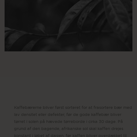
Kaffebærerne bliver først sorteret for at frasortere bær med
lav densitet eller defekter, før de gode kaffebær bliver
tørret i solen på hævede tørreborde i cirka 30 dage. På
grund af den bagende, afrikanske sol skal kaffen drejes
konstant i løbet af dagen, før kaffen bliver overdækket til