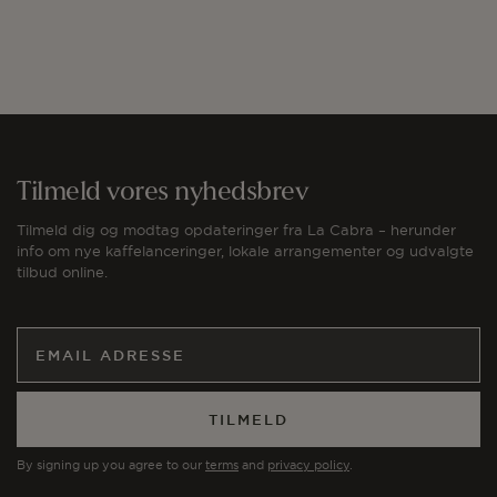
Tilmeld vores nyhedsbrev
Tilmeld dig og modtag opdateringer fra La Cabra – herunder
info om nye kaffelanceringer, lokale arrangementer og udvalgte
tilbud online.
TILMELD
By signing up you agree to our
terms
and
privacy policy
.