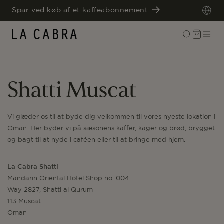
GÅ TIL
Spar ved køb af et kaffeabonnement
INDHOLD
Indkøbskurv
Shatti Muscat
Vi glæder os til at byde dig velkommen til vores nyeste lokation i
Oman. Her byder vi på sæsonens kaffer, kager og brød, brygget
og bagt til at nyde i caféen eller til at bringe med hjem.
La Cabra Shatti
Mandarin Oriental Hotel Shop no. 004
Way 2827, Shatti al Qurum
113 Muscat
Oman