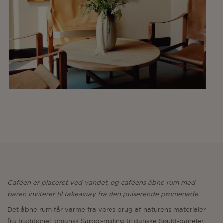
Caféen er placeret ved vandet, og caféens åbne rum med
baren inviterer til takeaway fra den pulserende promenade.
Det åbne rum får varme fra vores brug af naturens materialer –
fra traditionel, omansk Sarooj-maling til danske Søuld-paneler