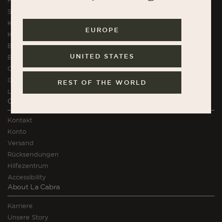
High Volume Abonnement
Single Serve Kaffee
Kaffesets & Geschenke
EUROPE
K.H. Würtz Stoneware
Brühzubehör
UNITED STATES
Bekleidung
Chocolate
Geschenkkarten
REST OF THE WORLD
La Cabra Kurse
Orders and Support
Kontakt
Konto
Versand
Rücksendungen
Hilfezentrum
Accessibility
About La Cabra
Karriere
Unsere Story