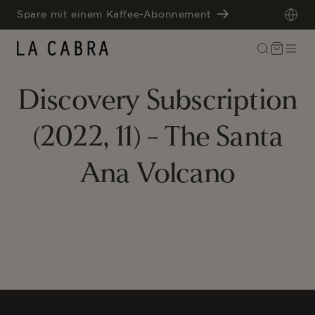
DIREKT
Spare mit einem Kaffee-Abonnement
ZUM
INHALT
Warenkorb
Discovery Subscription
(2022, 11) - The Santa
Ana Volcano