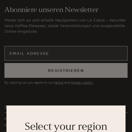
Abonniere unseren Newsletter
Melde dich an und erhalte Neuigkeiten von La Cabra – darunter
neue Kaffee-Releases, lokale Veranstaltungen und ausgewählte
Online-Angebote.
REGISTRIEREN
By signing up you agree to our
terms
and
privacy policy
.
Shop
Kaffee
Select your region
Rituals Abonnement