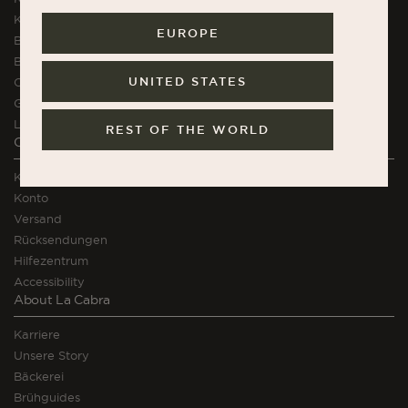
K.H. Würtz Stoneware
EUROPE
Brühzubehör
Bekleidung
UNITED STATES
Chocolate
Geschenkkarten
La Cabra Kurse
REST OF THE WORLD
Orders and Support
Kontakt
Konto
Versand
Rücksendungen
Hilfezentrum
Accessibility
About La Cabra
Karriere
Unsere Story
Bäckerei
Brühguides