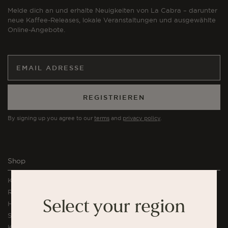
Melde dich an und erhalte Neuigkeiten von La Cabra – darunter
neue Kaffee-Releases, lokale Veranstaltungen und ausgewählte
Online-Angebote.
REGISTRIEREN
By signing up you agree to our
terms
and
privacy policy
.
Shop
Kaffee
Rituals Abonnement
Select your region
High Volume Abonnement
Single Serve Kaffee
Kaffesets & Geschenke