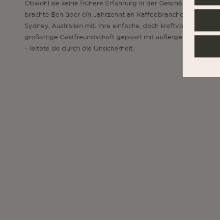
Obwohl sie keine frühere Erfahrung in der Geschäftsführung h
brachte Ben über ein Jahrzehnt an Kaffeebranchenwissen au
Sydney, Australien mit. Ihre einfache, doch kraftvolle Formel –
großartige Gastfreundschaft gepaart mit außergewöhnlichem
– leitete sie durch die Unsicherheit.