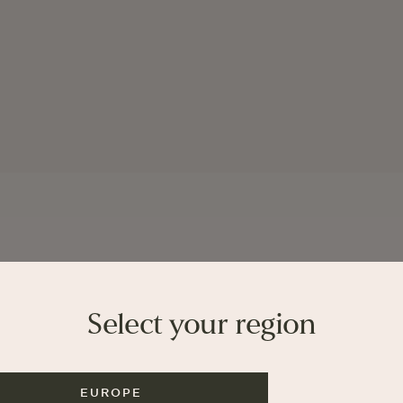
Select your region
. Es war
ie
EUROPE