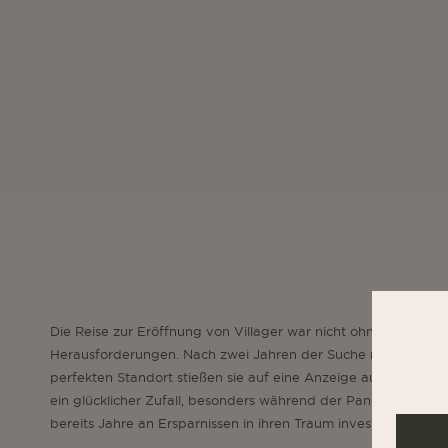
Die Reise zur Eröffnung von Villager war nicht ohne
Herausforderungen. Nach zwei Jahren der Suche nach dem
perfekten Standort stießen sie auf eine Anzeige auf Craigslist
ein glücklicher Zufall, besonders während der Pandemie, als s
bereits Jahre an Ersparnissen in ihren Traum investiert hatten.