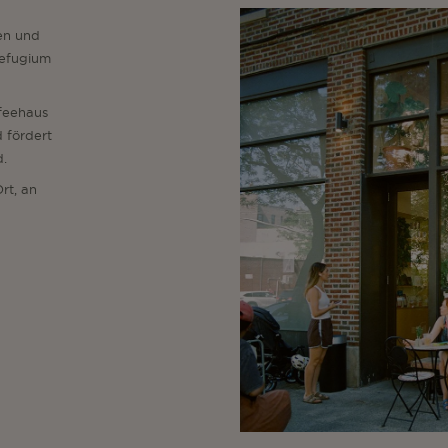
en und
Refugium
ffeehaus
 fördert
d.
rt, an